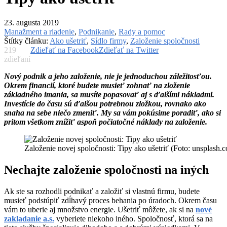
23. augusta 2019
Manažment a riadenie
,
Podnikanie
,
Rady a pomoc
Štítky článku:
Ako ušetriť
,
Sídlo firmy
,
Založenie spoločnosti
219
Zdieľať na Facebook
Zdieľať na Twitter
zdieľaní
Nový podnik a jeho založenie, nie je jednoduchou záležitosťou.
Okrem financií, ktoré budete musieť zohnať na zloženie
základného imania, sa musíte popasovať aj s ďalšími nákladmi.
Investície do času sú ďalšou potrebnou zložkou, rovnako ako
snaha na sebe niečo zmeniť. My sa vám pokúsime poradiť, ako si
pritom všetkom znížiť aspoň počiatočné náklady na založenie.
Založenie novej spoločnosti: Tipy ako ušetriť (Foto: unsplash.
Nechajte založenie spoločnosti na iných
Ak ste sa rozhodli podnikať a založiť si vlastnú firmu, budete
musieť podstúpiť zdĺhavý proces behania po úradoch. Okrem času
vám to uberie aj množstvo energie. Ušetriť môžete, ak si na
nové
zakladanie a.s.
vyberiete niekoho iného. Spoločnosť, ktorá sa na