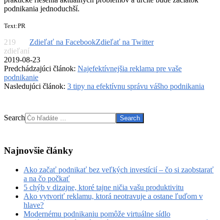
podnikania jednoduchší.
Text:PR
219
Zdieľať na Facebook
Zdieľať na Twitter
zdieľaní
2019-08-23
Predchádzajúci článok:
Najefektívnejšia reklama pre vaše
podnikanie
Nasledujúci článok:
3 tipy na efektívnu správu vášho podnikania
Search
Najnovšie články
Ako začať podnikať bez veľkých investícií – čo si zaobstarať
a na čo počkať
5 chýb v dizajne, ktoré tajne ničia vašu produktivitu
Ako vytvoriť reklamu, ktorá neotravuje a ostane ľuďom v
hlave?
Modernému podnikaniu pomôže virtuálne sídlo