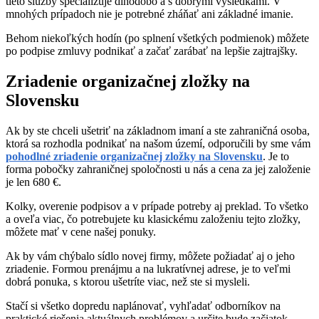
tieto služby špecializuje dlhodobo a s dobrými výsledkami. V
mnohých prípadoch nie je potrebné zháňať ani základné imanie.
Behom niekoľkých hodín (po splnení všetkých podmienok) môžete
po podpise zmluvy podnikať a začať zarábať na lepšie zajtrajšky.
Zriadenie organizačnej zložky na
Slovensku
Ak by ste chceli ušetriť na základnom imaní a ste zahraničná osoba,
ktorá sa rozhodla podnikať na našom území, odporučili by sme vám
pohodlné zriadenie organizačnej zložky na Slovensku
. Je to
forma pobočky zahraničnej spoločnosti u nás a cena za jej založenie
je len 680 €.
Kolky, overenie podpisov a v prípade potreby aj preklad. To všetko
a oveľa viac, čo potrebujete ku klasickému založeniu tejto zložky,
môžete mať v cene našej ponuky.
Ak by vám chýbalo sídlo novej firmy, môžete požiadať aj o jeho
zriadenie. Formou prenájmu a na lukratívnej adrese, je to veľmi
dobrá ponuka, s ktorou ušetríte viac, než ste si mysleli.
Stačí si všetko dopredu naplánovať, vyhľadať odborníkov na
praktické riešenia aktuálnych problémov a určite bude začiatok