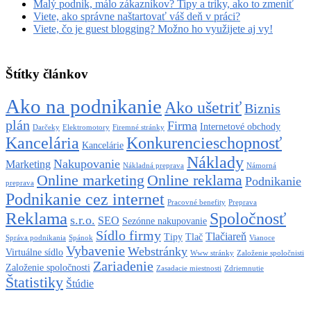
Malý podnik, málo zákazníkov? Tipy a triky, ako to zmeniť
Viete, ako správne naštartovať váš deň v práci?
Viete, čo je guest blogging? Možno ho využijete aj vy!
Štítky článkov
Ako na podnikanie
Ako ušetriť
Biznis
plán
Firma
Internetové obchody
Darčeky
Elektromotory
Firemné stránky
Konkurencieschopnosť
Kancelária
Kancelárie
Náklady
Nakupovanie
Marketing
Nákladná preprava
Námorná
Online marketing
Online reklama
Podnikanie
preprava
Podnikanie cez internet
Pracovné benefity
Preprava
Reklama
Spoločnosť
s.r.o.
SEO
Sezónne nakupovanie
Sídlo firmy
Tlačiareň
Tipy
Tlač
Správa podnikania
Spánok
Vianoce
Vybavenie
Webstránky
Virtuálne sídlo
Www stránky
Založenie spoločnisti
Zariadenie
Založenie spoločnosti
Zasadacie miestnosti
Zdriemnutie
Štatistiky
Štúdie